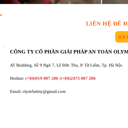
LIÊN HỆ ĐỂ 
09
CÔNG TY CỔ PHẦN GIẢI PHÁP AN TOÀN OLY
AT Building, Số 9 Ngõ 7, Lê Đức Thọ, P. Từ Liêm, Tp. Hà Nội.
Hotline:
(+84)919 007 286 /(+84)2473 007 286
Email:
olymSafety@gmail.com