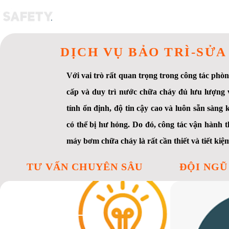
CỬA HÀNG
ĐỘC
DỊCH VỤ BẢO TRÌ-SỬ
Với vai trò rất quan trọng trong công tác ph
cấp và duy trì nước chữa cháy đủ lưu lượng v
tính ổn định, độ tin cậy cao và luôn sẵn sàng 
có thể bị hư hỏng. Do đó, công tác vận hành 
máy bơm chữa cháy là rất cần thiết và tiết kiệ
TƯ VẤN CHUYÊN SÂU
ĐỘI NGŨ