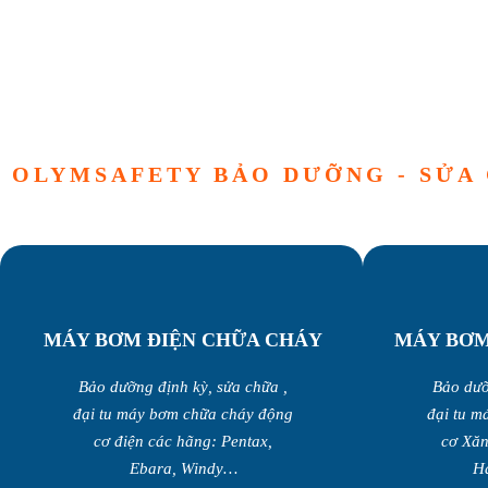
OLYMSAFETY BẢO DƯỠNG - SỬA
MÁY BƠM ĐIỆN CHỮA CHÁY
MÁY BƠM
Bảo dưỡng định kỳ, sửa chữa ,
Bảo dưỡ
đại tu máy bơm chữa cháy động
đại tu m
cơ điện các hãng: Pentax,
cơ Xăn
Ebara, Windy…
H