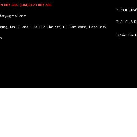
19 007 286
|
(+84)2473 007 286
SP Độc Quy
fety@gmail.com
Thầu Cơ & Đ
lding, No 9 Lane 7 Le Duc Tho Str, Tu Liem ward, Hanoi city,
Dự Án Tiêu B
m.