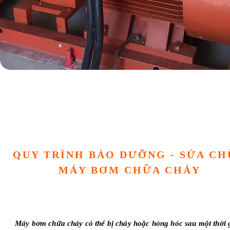
QUY TRÌNH BẢO DƯỠNG - SỬA C
MÁY BƠM CHỮA CHÁY
Máy bơm chữa cháy có thể bị cháy hoặc hỏng hóc sau một thời 