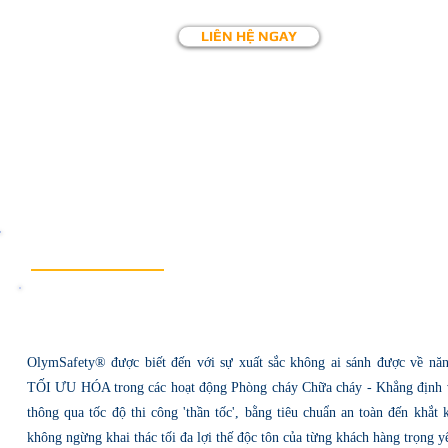
LIÊN HỆ NGAY
OLYMSAFETY
OlymSafety
®
được biết đến với sự xuất sắc không ai sánh được về năn
TỐI ƯU HÓA trong các hoạt động Phòng cháy Chữa cháy - K
hẳng định 
thông qua tốc độ thi công 'thần tốc', bằng tiêu chuẩn an toàn đến khắt
không ngừng khai thác tối đa lợi thế độc tôn của từng khách hàng trọng y