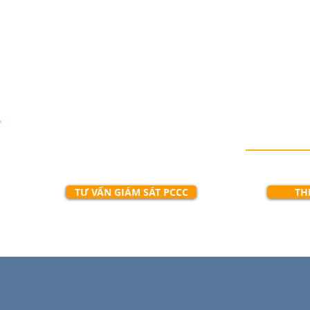
CÓ THỂ 
TƯ VẤN GIÁM SÁT PCCC
TH