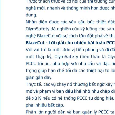
Trước thách thức và cơ hội của thị trường c
nghệ mới, nhanh và thông minh hơn được nhi
dụng.
Nhận diện được các yêu cầu bức thiết đặt 
OlymSafety đã nghiên cứu kỹ lưỡng các sản p
nghệ BlazeCut với sự cách tân đột phá về th
BlazeCut - Lời giải cho nhiều bài toán PC
Với vai trò là một đơn vị tiên phong và đi 
một thập kỷ, OlymSafety (tiền thân là Oly
PCCC tối ưu, phù hợp với nhu cầu và đặc t
trọng giúp hạn chế tối đa các thiệt hại to lớ
gian gần đây.
Thực tế, các vụ cháy nổ thường bất ngờ xảy r
mô và phạm vi ban đầu khá nhỏ như chập điệ
dễ xử lý nếu có hệ thống PCCC tự động hiệu
phải nhiều bất cập.
Phần lớn người dân và ban quản lý PCCC tạ