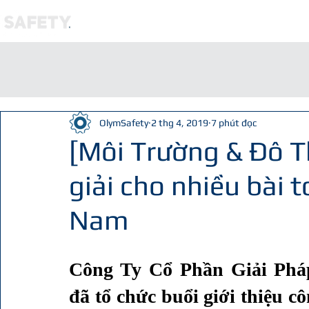
CỬA HÀNG
ĐỘC
OlymSafety
2 thg 4, 2019
7 phút đọc
[Môi Trường & Đô Th
giải cho nhiều bài 
Nam
Công Ty Cổ Phần Giải Phá
đã tổ chức buổi giới thiệu c