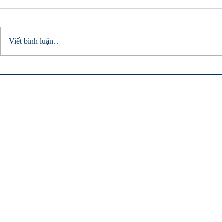
Viết bình luận...
[Doanhnhansaigon.vn] Công
[Tin247.com
nghệ chữa cháy tự động bằng
mắt BlazeCu
khí BLAZECUT
cháy tự động
động cơ xe h