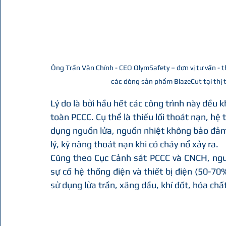
Ông Trần Văn Chính - CEO OlymSafety – đơn vị tư vấn - thi
các dòng sản phẩm BlazeCut tại thị 
Lý do là bởi hầu hết các công trình này đều 
toàn PCCC. Cụ thể là thiếu lối thoát nạn, hệ t
dụng nguồn lửa, nguồn nhiệt không bảo đảm a
lý, kỹ năng thoát nạn khi có cháy nổ xảy ra.
Cũng theo Cục Cảnh sát PCCC và CNCH, ngu
sự cố hệ thống điện và thiết bị điện (50-70%
sử dụng lửa trần, xăng dầu, khí đốt, hóa chất