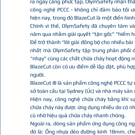
ra ngày càng phức tạp, OlymSafety nhận thấ
công nghệ PCCC - không chỉ đảm bảo tối ưu
hiện nay, trong đó BlazeCut là một điển hình
Chính vì thế, OlymSafety đã chuyên tâm và 
năm qua nhằm giải quyết “tận gốc” "hiểm họa
Để trở thành “lời giải đồng bộ cho nhiều bà
nhất mà OlymSafety tập trung phân phối đ
“nhạy” cùng các chất chữa cháy hoạt động n
BlazeCut còn có ưu điểm dễ lắp đặt, phù hợp
người.
BlazeCut ® là sản phẩm công nghệ PCCC tự 
sở toàn cầu tại Sydney (Úc) và nhà máy sản x
Hiện nay, công nghệ chữa cháy bằng khí sạ
chữa cháy này được ứng dụng nhiều do có nhiề
cũ nhờ hiệu quả chữa cháy nhanh chóng.
Ngoài ra, dòng sản phẩm ứng dụng công ngh
đó là: Ống nhựa dẻo đường kính 18mm, chiề